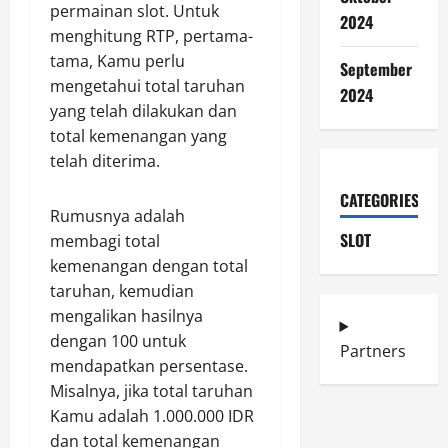
permainan slot. Untuk
2024
menghitung RTP, pertama-
tama, Kamu perlu
September
mengetahui total taruhan
2024
yang telah dilakukan dan
total kemenangan yang
telah diterima.
CATEGORIES
Rumusnya adalah
SLOT
membagi total
kemenangan dengan total
taruhan, kemudian
mengalikan hasilnya
dengan 100 untuk
Partners
mendapatkan persentase.
Misalnya, jika total taruhan
Kamu adalah 1.000.000 IDR
dan total kemenangan