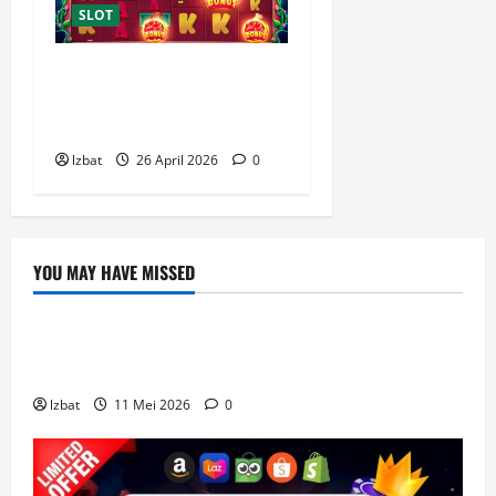
SLOT
Situs Togel Terpercaya
dengan Sistem Aman dan
Akses Mudah
lzbat
26 April 2026
0
YOU MAY HAVE MISSED
SLOT
Sbobet88 with Advanced Technology and Stable
Performance
lzbat
11 Mei 2026
0