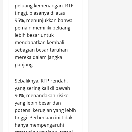
peluang kemenangan. RTP
tinggi, biasanya di atas
95%, menunjukkan bahwa
pemain memiliki peluang
lebih besar untuk
mendapatkan kembali
sebagian besar taruhan
mereka dalam jangka
panjang.
Sebaliknya, RTP rendah,
yang sering kali di bawah
90%, menandakan risiko
yang lebih besar dan
potensi kerugian yang lebih
tinggi. Perbedaan ini tidak
hanya mempengaruhi