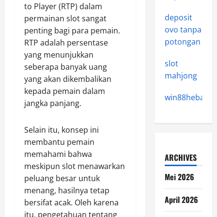
to Player (RTP) dalam
deposit
permainan slot sangat
ovo tanpa
penting bagi para pemain.
potongan
RTP adalah persentase
yang menunjukkan
slot
seberapa banyak uang
mahjong
yang akan dikembalikan
kepada pemain dalam
win88hebat.c
jangka panjang.
Selain itu, konsep ini
membantu pemain
memahami bahwa
ARCHIVES
meskipun slot menawarkan
Mei 2026
peluang besar untuk
menang, hasilnya tetap
April 2026
bersifat acak. Oleh karena
itu, pengetahuan tentang