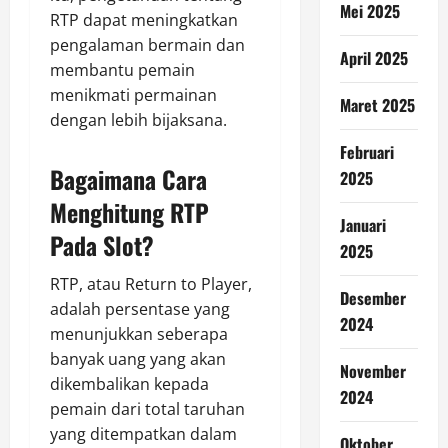
Mei 2025
RTP dapat meningkatkan
pengalaman bermain dan
April 2025
membantu pemain
menikmati permainan
Maret 2025
dengan lebih bijaksana.
Februari
Bagaimana Cara
2025
Menghitung RTP
Januari
Pada Slot?
2025
RTP, atau Return to Player,
Desember
adalah persentase yang
2024
menunjukkan seberapa
banyak uang yang akan
November
dikembalikan kepada
2024
pemain dari total taruhan
yang ditempatkan dalam
Oktober