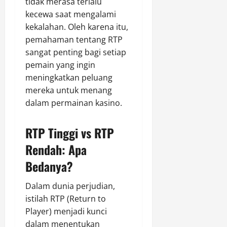
tidak merasa terlalu
kecewa saat mengalami
kekalahan. Oleh karena itu,
pemahaman tentang RTP
sangat penting bagi setiap
pemain yang ingin
meningkatkan peluang
mereka untuk menang
dalam permainan kasino.
RTP Tinggi vs RTP
Rendah: Apa
Bedanya?
Dalam dunia perjudian,
istilah RTP (Return to
Player) menjadi kunci
dalam menentukan