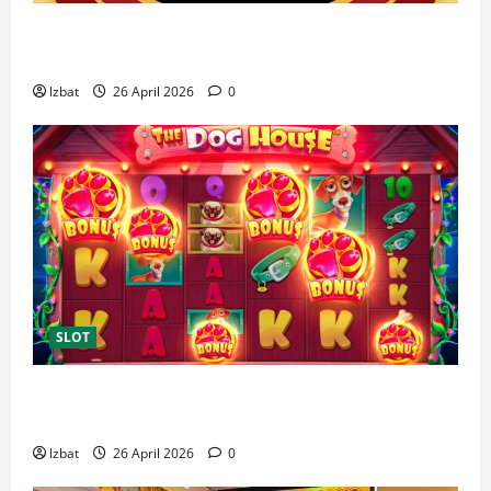
Situs Slot Terpercaya dengan Sistem Aman dan
Akses Mudah
lzbat
26 April 2026
0
SLOT
Situs Togel Terpercaya dengan Sistem Aman dan
Akses Mudah
lzbat
26 April 2026
0