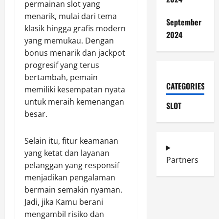
permainan slot yang
menarik, mulai dari tema
September
klasik hingga grafis modern
2024
yang memukau. Dengan
bonus menarik dan jackpot
progresif yang terus
bertambah, pemain
CATEGORIES
memiliki kesempatan nyata
untuk meraih kemenangan
SLOT
besar.
Selain itu, fitur keamanan
yang ketat dan layanan
Partners
pelanggan yang responsif
menjadikan pengalaman
bermain semakin nyaman.
Jadi, jika Kamu berani
mengambil risiko dan