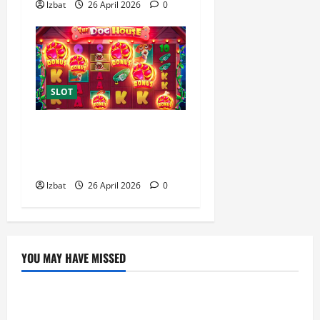
lzbat
26 April 2026
0
SLOT
Situs Togel Terpercaya
dengan Sistem Aman dan
Akses Mudah
lzbat
26 April 2026
0
YOU MAY HAVE MISSED
SLOT
Sbobet88 with Advanced Technology and Stable