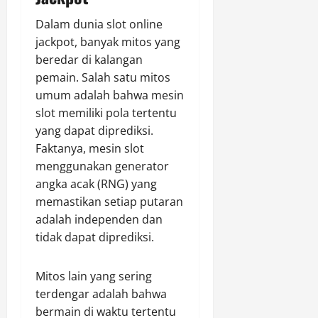
Dalam dunia slot online
jackpot, banyak mitos yang
beredar di kalangan
pemain. Salah satu mitos
umum adalah bahwa mesin
slot memiliki pola tertentu
yang dapat diprediksi.
Faktanya, mesin slot
menggunakan generator
angka acak (RNG) yang
memastikan setiap putaran
adalah independen dan
tidak dapat diprediksi.
Mitos lain yang sering
terdengar adalah bahwa
bermain di waktu tertentu