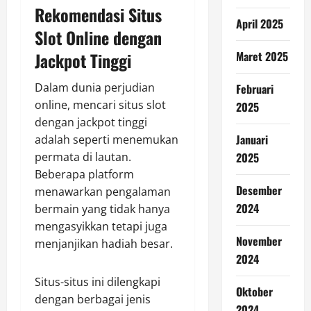
Rekomendasi Situs
April 2025
Slot Online dengan
Jackpot Tinggi
Maret 2025
Dalam dunia perjudian
Februari
online, mencari situs slot
2025
dengan jackpot tinggi
Januari
adalah seperti menemukan
permata di lautan.
2025
Beberapa platform
Desember
menawarkan pengalaman
2024
bermain yang tidak hanya
mengasyikkan tetapi juga
November
menjanjikan hadiah besar.
2024
Situs-situs ini dilengkapi
Oktober
dengan berbagai jenis
2024