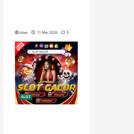
t
Sbobet88 with Advanced
i
Technology and Stable
Performance
o
lzbat
11 Mei 2026
0
n
SLOT
Situs Slot Terpercaya
dengan Sistem Aman dan
Akses Mudah