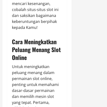
mencari kesenangan,
cobalah situs-situs slot ini
dan saksikan bagaimana
keberuntungan berpihak
kepada Kamu!
Cara Meningkatkan
Peluang Menang Slot
Online
Untuk meningkatkan
peluang menang dalam
permainan slot online,
penting untuk memahami
dasar-dasar permainan
dan memilih mesin slot
yang tepat. Pertama,