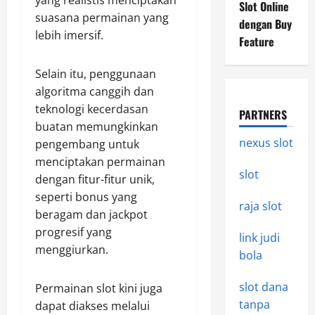
yang realistis menciptakan
Slot Online
suasana permainan yang
dengan Buy
lebih imersif.
Feature
Selain itu, penggunaan
algoritma canggih dan
teknologi kecerdasan
PARTNERS
buatan memungkinkan
nexus slot
pengembang untuk
menciptakan permainan
slot
dengan fitur-fitur unik,
seperti bonus yang
raja slot
beragam dan jackpot
progresif yang
link judi
menggiurkan.
bola
slot dana
Permainan slot kini juga
tanpa
dapat diakses melalui