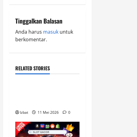
n
a
Tinggalkan Balasan
v
Anda harus
masuk
untuk
berkomentar.
i
g
a
RELATED STORIES
SLOT
t
Sbobet88 with Advanced
i
Technology and Stable
Performance
o
lzbat
11 Mei 2026
0
n