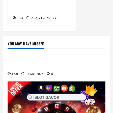
dengan Sistem Aman dan
Akses Mudah
lzbat
26 April 2026
0
YOU MAY HAVE MISSED
SLOT
Sbobet88 with Advanced Technology and Stable
Performance
lzbat
11 Mei 2026
0