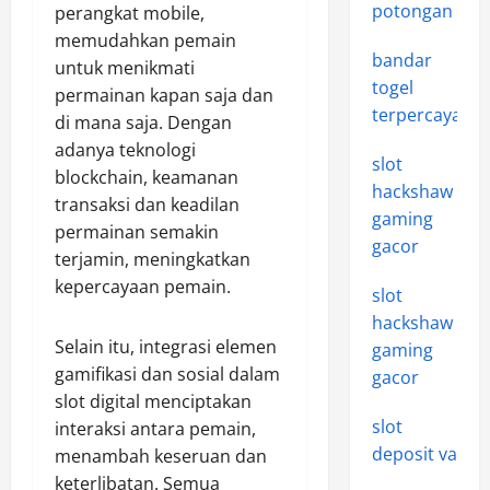
potongan
perangkat mobile,
memudahkan pemain
bandar
untuk menikmati
togel
permainan kapan saja dan
terpercaya
di mana saja. Dengan
adanya teknologi
slot
blockchain, keamanan
hackshaw
transaksi dan keadilan
gaming
permainan semakin
gacor
terjamin, meningkatkan
kepercayaan pemain.
slot
hackshaw
Selain itu, integrasi elemen
gaming
gamifikasi dan sosial dalam
gacor
slot digital menciptakan
slot
interaksi antara pemain,
deposit va
menambah keseruan dan
keterlibatan. Semua