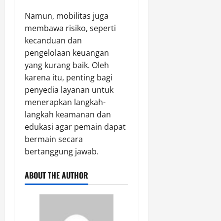
Namun, mobilitas juga
membawa risiko, seperti
kecanduan dan
pengelolaan keuangan
yang kurang baik. Oleh
karena itu, penting bagi
penyedia layanan untuk
menerapkan langkah-
langkah keamanan dan
edukasi agar pemain dapat
bermain secara
bertanggung jawab.
ABOUT THE AUTHOR