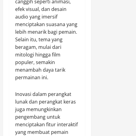
canggih seperti animasi,
efek visual, dan desain
audio yang imersif
menciptakan suasana yang
lebih menarik bagi pemain.
Selain itu, tema yang
beragam, mulai dari
mitologi hingga film
populer, semakin
menambah daya tarik
permainan ini.
Inovasi dalam perangkat
lunak dan perangkat keras
juga memungkinkan
pengembang untuk
menciptakan fitur interaktif
yang membuat pemain