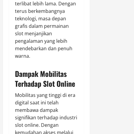
terlibat lebih lama. Dengan
terus berkembangnya
teknologi, masa depan
grafis dalam permainan
slot menjanjikan
pengalaman yang lebih
mendebarkan dan penuh
warna.
Dampak Mobilitas
Terhadap Slot Online
Mobilitas yang tinggi di era
digital saat ini telah
membawa dampak
signifikan terhadap industri
slot online. Dengan
kemudahan akses melalui