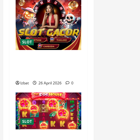
SLOT
Situs Slot Terpercaya
dengan Sistem Aman dan
Akses Mudah
lzbat
26 April 2026
0
SLOT
Situs Togel Terpercaya