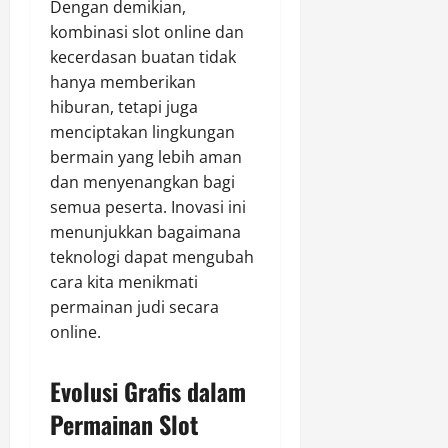
Dengan demikian,
kombinasi slot online dan
kecerdasan buatan tidak
hanya memberikan
hiburan, tetapi juga
menciptakan lingkungan
bermain yang lebih aman
dan menyenangkan bagi
semua peserta. Inovasi ini
menunjukkan bagaimana
teknologi dapat mengubah
cara kita menikmati
permainan judi secara
online.
Evolusi Grafis dalam
Permainan Slot