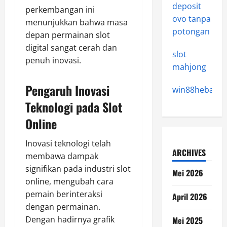
deposit
perkembangan ini
ovo tanpa
menunjukkan bahwa masa
potongan
depan permainan slot
digital sangat cerah dan
slot
penuh inovasi.
mahjong
Pengaruh Inovasi
win88hebat.c
Teknologi pada Slot
Online
Inovasi teknologi telah
ARCHIVES
membawa dampak
signifikan pada industri slot
Mei 2026
online, mengubah cara
pemain berinteraksi
April 2026
dengan permainan.
Dengan hadirnya grafik
Mei 2025