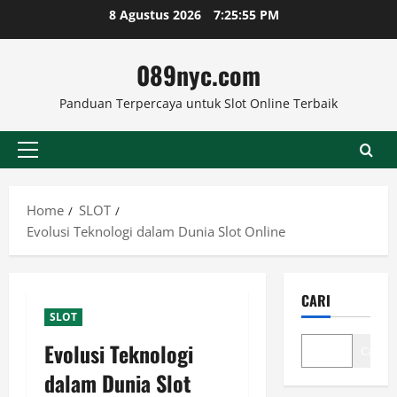
Skip
8 Agustus 2026
7:25:56 PM
to
content
089nyc.com
Panduan Terpercaya untuk Slot Online Terbaik
Primary
Menu
Home
SLOT
Evolusi Teknologi dalam Dunia Slot Online
CARI
SLOT
Evolusi Teknologi
Cari
dalam Dunia Slot