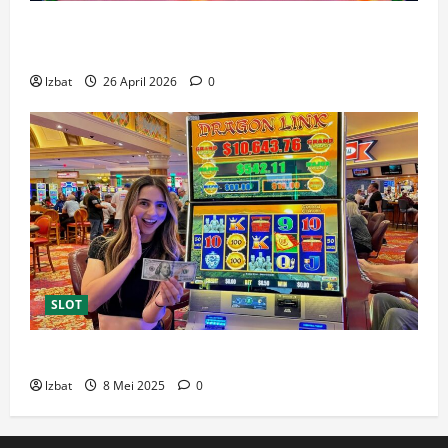
Situs Togel Terpercaya dengan Sistem Aman dan
Akses Mudah
lzbat
26 April 2026
0
SLOT
Slot Online dengan Program VIP Terbaik
lzbat
8 Mei 2025
0