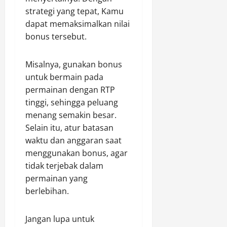
strategi yang tepat, Kamu
dapat memaksimalkan nilai
bonus tersebut.
Misalnya, gunakan bonus
untuk bermain pada
permainan dengan RTP
tinggi, sehingga peluang
menang semakin besar.
Selain itu, atur batasan
waktu dan anggaran saat
menggunakan bonus, agar
tidak terjebak dalam
permainan yang
berlebihan.
Jangan lupa untuk