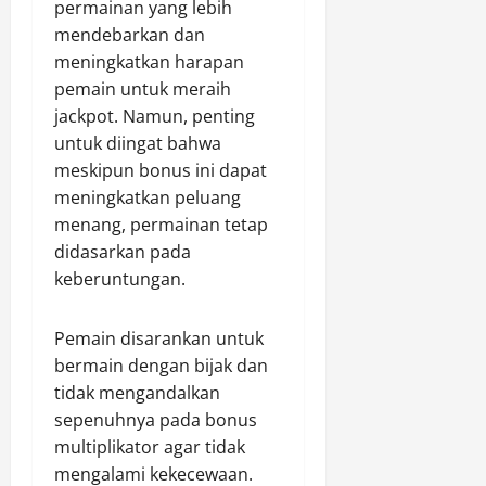
permainan yang lebih
mendebarkan dan
meningkatkan harapan
pemain untuk meraih
jackpot. Namun, penting
untuk diingat bahwa
meskipun bonus ini dapat
meningkatkan peluang
menang, permainan tetap
didasarkan pada
keberuntungan.
Pemain disarankan untuk
bermain dengan bijak dan
tidak mengandalkan
sepenuhnya pada bonus
multiplikator agar tidak
mengalami kekecewaan.