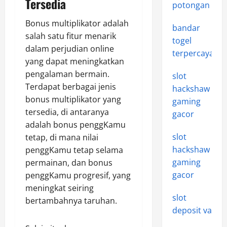
Tersedia
potongan
Bonus multiplikator adalah
bandar
salah satu fitur menarik
togel
dalam perjudian online
terpercaya
yang dapat meningkatkan
pengalaman bermain.
slot
Terdapat berbagai jenis
hackshaw
bonus multiplikator yang
gaming
tersedia, di antaranya
gacor
adalah bonus penggKamu
slot
tetap, di mana nilai
hackshaw
penggKamu tetap selama
gaming
permainan, dan bonus
gacor
penggKamu progresif, yang
meningkat seiring
slot
bertambahnya taruhan.
deposit va