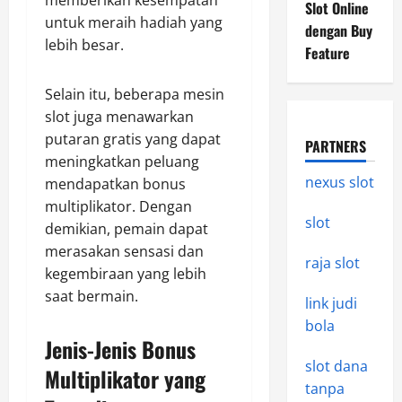
memberikan kesempatan
Slot Online
untuk meraih hadiah yang
dengan Buy
lebih besar.
Feature
Selain itu, beberapa mesin
slot juga menawarkan
putaran gratis yang dapat
PARTNERS
meningkatkan peluang
nexus slot
mendapatkan bonus
multiplikator. Dengan
slot
demikian, pemain dapat
merasakan sensasi dan
raja slot
kegembiraan yang lebih
saat bermain.
link judi
bola
Jenis-Jenis Bonus
slot dana
Multiplikator yang
tanpa