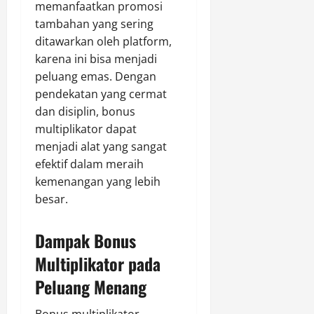
memanfaatkan promosi
tambahan yang sering
ditawarkan oleh platform,
karena ini bisa menjadi
peluang emas. Dengan
pendekatan yang cermat
dan disiplin, bonus
multiplikator dapat
menjadi alat yang sangat
efektif dalam meraih
kemenangan yang lebih
besar.
Dampak Bonus
Multiplikator pada
Peluang Menang