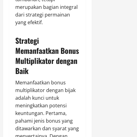
merupakan bagian integral
dari strategi permainan
yang efektif.
Strategi
Memanfaatkan Bonus
Multiplikator dengan
Baik
Memanfaatkan bonus
multiplikator dengan bijak
adalah kunci untuk
meningkatkan potensi
keuntungan. Pertama,
pahami jenis bonus yang
ditawarkan dan syarat yang
menyertainya. Dengan