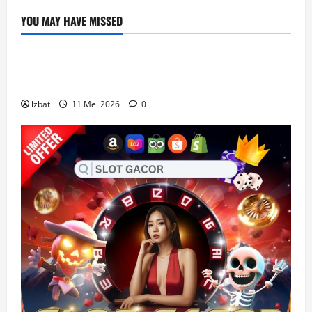
YOU MAY HAVE MISSED
SLOT
Sbobet88 with Advanced Technology and Stable
Performance
lzbat
11 Mei 2026
0