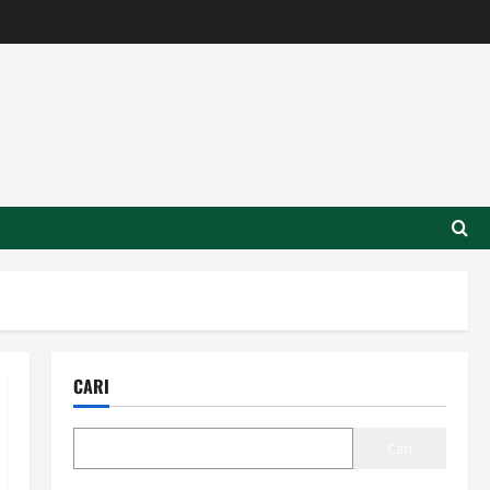
CARI
Cari