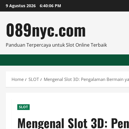
Skip
9 Agustus 2026
6:40:08 PM
to
content
089nyc.com
Panduan Terpercaya untuk Slot Online Terbaik
Home
SLOT
Mengenal Slot 3D: Pengalaman Bermain ya
SLOT
Mengenal Slot 3D: Pe