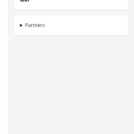
Partners