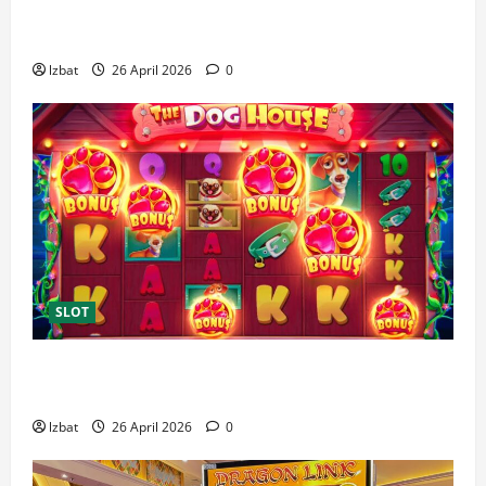
Situs Slot Terpercaya dengan Sistem Aman dan
Akses Mudah
lzbat
26 April 2026
0
SLOT
Situs Togel Terpercaya dengan Sistem Aman dan
Akses Mudah
lzbat
26 April 2026
0