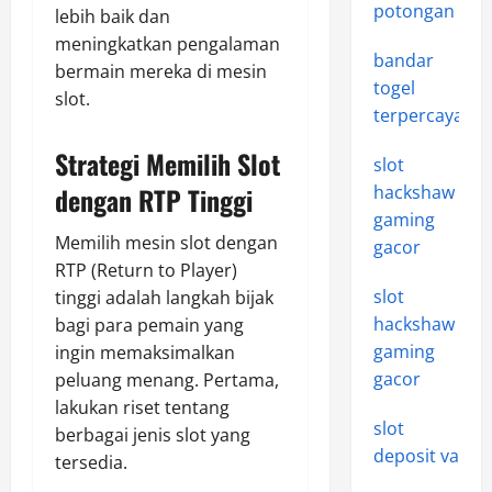
potongan
lebih baik dan
meningkatkan pengalaman
bandar
bermain mereka di mesin
togel
slot.
terpercaya
Strategi Memilih Slot
slot
hackshaw
dengan RTP Tinggi
gaming
Memilih mesin slot dengan
gacor
RTP (Return to Player)
slot
tinggi adalah langkah bijak
hackshaw
bagi para pemain yang
gaming
ingin memaksimalkan
gacor
peluang menang. Pertama,
lakukan riset tentang
slot
berbagai jenis slot yang
deposit va
tersedia.