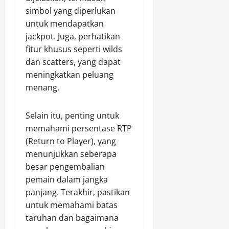
simbol yang diperlukan
untuk mendapatkan
jackpot. Juga, perhatikan
fitur khusus seperti wilds
dan scatters, yang dapat
meningkatkan peluang
menang.
Selain itu, penting untuk
memahami persentase RTP
(Return to Player), yang
menunjukkan seberapa
besar pengembalian
pemain dalam jangka
panjang. Terakhir, pastikan
untuk memahami batas
taruhan dan bagaimana