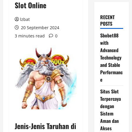
Slot Online
RECENT
lzbat
POSTS
20 September 2024
Sbobet88
3 minutes read
0
with
Advanced
Technology
and Stable
Performanc
e
Situs Slot
Terpercaya
dengan
Sistem
Aman dan
Jenis-Jenis Taruhan di
Akses