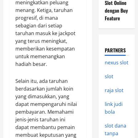
Slot Online
meningkatkan peluang
dengan Buy
menang. Ketiga, taruhan
Feature
progresif, di mana
sebagian dari setiap
taruhan masuk ke jackpot
yang terus meningkat,
memberikan kesempatan
PARTNERS
untuk memenangkan
nexus slot
hadiah besar.
slot
Selain itu, ada taruhan
berdasarkan jumlah koin
raja slot
yang dimasukkan, yang
link judi
dapat mempengaruhi nilai
bola
pembayaran. Memahami
jenis-jenis taruhan ini
slot dana
dapat membantu pemain
tanpa
membuat keputusan yang