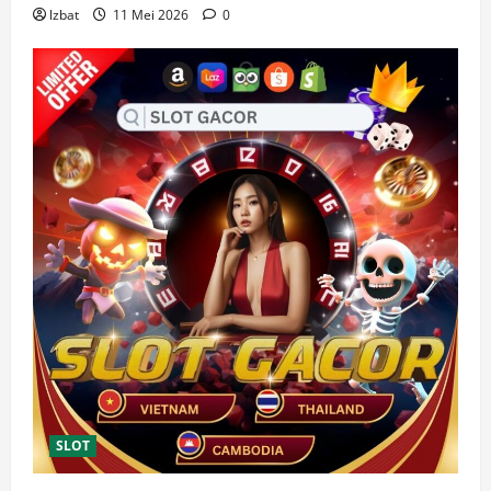
lzbat
11 Mei 2026
0
SLOT