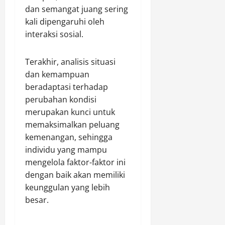
dan semangat juang sering
kali dipengaruhi oleh
interaksi sosial.
Terakhir, analisis situasi
dan kemampuan
beradaptasi terhadap
perubahan kondisi
merupakan kunci untuk
memaksimalkan peluang
kemenangan, sehingga
individu yang mampu
mengelola faktor-faktor ini
dengan baik akan memiliki
keunggulan yang lebih
besar.