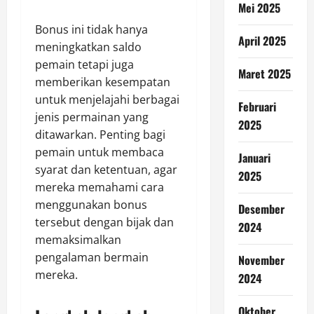
Mei 2025
Bonus ini tidak hanya
April 2025
meningkatkan saldo
pemain tetapi juga
Maret 2025
memberikan kesempatan
untuk menjelajahi berbagai
Februari
jenis permainan yang
2025
ditawarkan. Penting bagi
pemain untuk membaca
Januari
syarat dan ketentuan, agar
2025
mereka memahami cara
menggunakan bonus
Desember
tersebut dengan bijak dan
2024
memaksimalkan
pengalaman bermain
November
mereka.
2024
Oktober