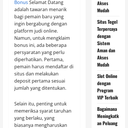
Bonus
Selamat Datang
Akses
adalah tawaran menarik
Mudah
bagi pemain baru yang
Situs Togel
ingin bergabung dengan
Terpercaya
platform judi online.
dengan
Namun, untuk mengklaim
Sistem
bonus ini, ada beberapa
Aman dan
persyaratan yang perlu
Akses
diperhatikan. Pertama,
Mudah
pemain harus mendaftar di
situs dan melakukan
Slot Online
deposit pertama sesuai
dengan
jumlah yang ditentukan.
Program
VIP Terbaik
Selain itu, penting untuk
Bagaimana
memeriksa syarat taruhan
Meningkatk
yang berlaku, yang
an Peluang
biasanya mengharuskan