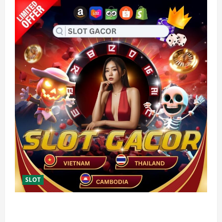
SLOT
Situs Slot Terpercaya dengan Sistem Aman dan
Akses Mudah