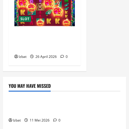
SLOT
Situs Togel Terpercaya
dengan Sistem Aman dan
Akses Mudah
lzbat
26 April 2026
0
YOU MAY HAVE MISSED
SLOT
Sbobet88 with Advanced Technology and Stable
Performance
lzbat
11 Mei 2026
0