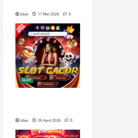
o
Performance
n
lzbat
11 Mei 2026
0
SLOT
Situs Slot Terpercaya
dengan Sistem Aman dan
Akses Mudah
lzbat
26 April 2026
0