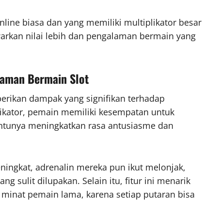
line biasa dan yang memiliki multiplikator besar
warkan nilai lebih dan pengalaman bermain yang
laman Bermain Slot
berikan dampak yang signifikan terhadap
kator, pemain memiliki kesempatan untuk
tunya meningkatkan rasa antusiasme dan
ningkat, adrenalin mereka pun ikut melonjak,
lit dilupakan. Selain itu, fitur ini menarik
inat pemain lama, karena setiap putaran bisa