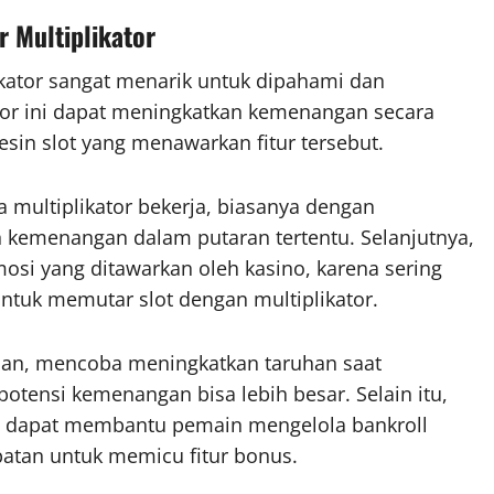
 Multiplikator
ikator sangat menarik untuk dipahami dan
ator ini dapat meningkatkan kemenangan secara
esin slot yang menawarkan fitur tersebut.
ultiplikator bekerja, biasanya dengan
kemenangan dalam putaran tertentu. Selanjutnya,
si yang ditawarkan oleh kasino, karena sering
ntuk memutar slot dengan multiplikator.
han, mencoba meningkatkan taruhan saat
otensi kemenangan bisa lebih besar. Selain itu,
u dapat membantu pemain mengelola bankroll
atan untuk memicu fitur bonus.