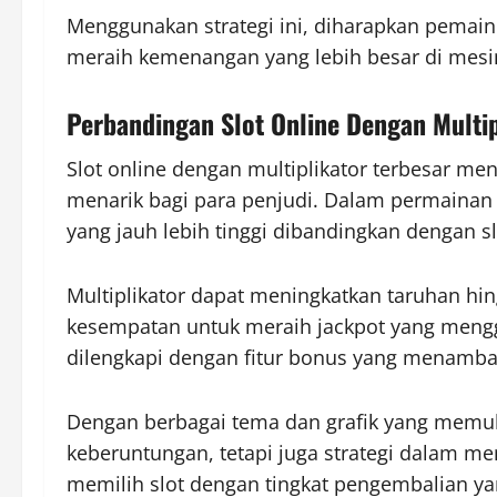
Menggunakan strategi ini, diharapkan pemai
meraih kemenangan yang lebih besar di mesin 
Perbandingan Slot Online Dengan Multip
Slot online dengan multiplikator terbesar 
menarik bagi para penjudi. Dalam permainan
yang jauh lebih tinggi dibandingkan dengan slo
Multiplikator dapat meningkatkan taruhan hin
kesempatan untuk meraih jackpot yang menggi
dilengkapi dengan fitur bonus yang menamb
Dengan berbagai tema dan grafik yang memuk
keberuntungan, tetapi juga strategi dalam m
memilih slot dengan tingkat pengembalian yan