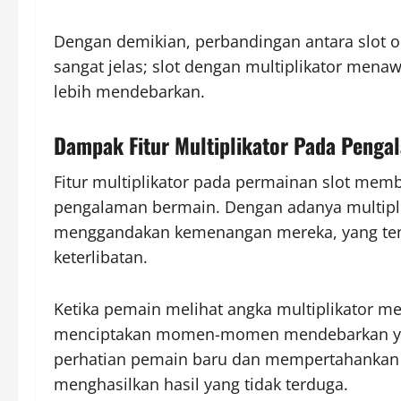
Dengan demikian, perbandingan antara slot on
sangat jelas; slot dengan multiplikator mena
lebih mendebarkan.
Dampak Fitur Multiplikator Pada Penga
Fitur multiplikator pada permainan slot mem
pengalaman bermain. Dengan adanya multipli
menggandakan kemenangan mereka, yang ten
keterlibatan.
Ketika pemain melihat angka multiplikator me
menciptakan momen-momen mendebarkan yang su
perhatian pemain baru dan mempertahankan m
menghasilkan hasil yang tidak terduga.