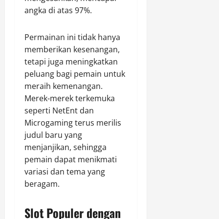
angka di atas 97%.
Permainan ini tidak hanya
memberikan kesenangan,
tetapi juga meningkatkan
peluang bagi pemain untuk
meraih kemenangan.
Merek-merek terkemuka
seperti NetEnt dan
Microgaming terus merilis
judul baru yang
menjanjikan, sehingga
pemain dapat menikmati
variasi dan tema yang
beragam.
Slot Populer dengan