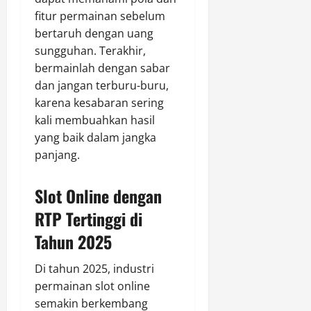
fitur permainan sebelum
bertaruh dengan uang
sungguhan. Terakhir,
bermainlah dengan sabar
dan jangan terburu-buru,
karena kesabaran sering
kali membuahkan hasil
yang baik dalam jangka
panjang.
Slot Online dengan
RTP Tertinggi di
Tahun 2025
Di tahun 2025, industri
permainan slot online
semakin berkembang