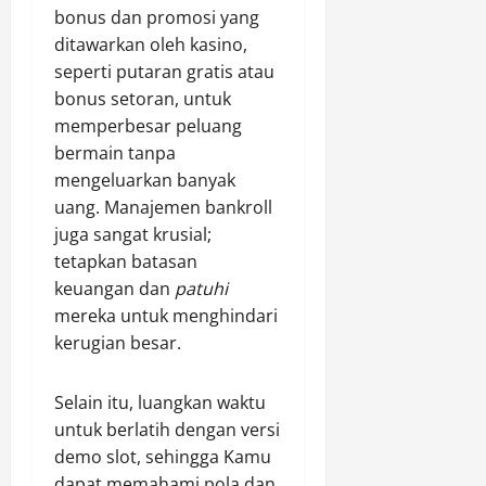
bonus dan promosi yang
ditawarkan oleh kasino,
seperti putaran gratis atau
bonus setoran, untuk
memperbesar peluang
bermain tanpa
mengeluarkan banyak
uang. Manajemen bankroll
juga sangat krusial;
tetapkan batasan
keuangan dan
patuhi
mereka untuk menghindari
kerugian besar.
Selain itu, luangkan waktu
untuk berlatih dengan versi
demo slot, sehingga Kamu
dapat memahami pola dan