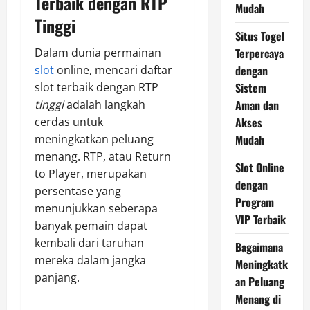
Terbaik dengan RTP
Mudah
Tinggi
Situs Togel
Dalam dunia permainan
Terpercaya
slot
online, mencari daftar
dengan
slot terbaik dengan RTP
Sistem
tinggi
adalah langkah
Aman dan
cerdas untuk
Akses
meningkatkan peluang
Mudah
menang. RTP, atau Return
Slot Online
to Player, merupakan
dengan
persentase yang
Program
menunjukkan seberapa
VIP Terbaik
banyak pemain dapat
kembali dari taruhan
Bagaimana
mereka dalam jangka
Meningkatk
panjang.
an Peluang
Menang di