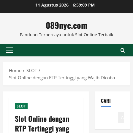
Skip
11 Agustus 2026
6:59:10 PM
to
content
089nyc.com
Panduan Terpercaya untuk Slot Online Terbaik
Primary
Menu
Home
SLOT
Slot Online dengan RTP Tertinggi yang Wajib Dicoba
CARI
SLOT
Slot Online dengan
Cari
RTP Tertinggi yang