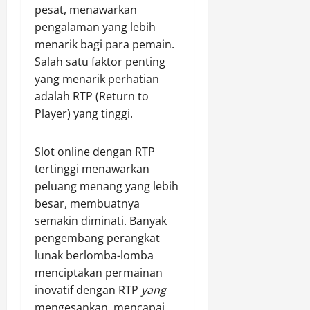
pesat, menawarkan
pengalaman yang lebih
menarik bagi para pemain.
Salah satu faktor penting
yang menarik perhatian
adalah RTP (Return to
Player) yang tinggi.
Slot online dengan RTP
tertinggi menawarkan
peluang menang yang lebih
besar, membuatnya
semakin diminati. Banyak
pengembang perangkat
lunak berlomba-lomba
menciptakan permainan
inovatif dengan RTP
yang
mengesankan, mencapai