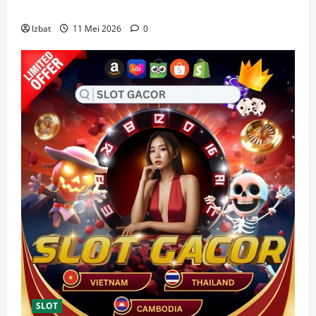
Performance
lzbat
11 Mei 2026
0
SLOT