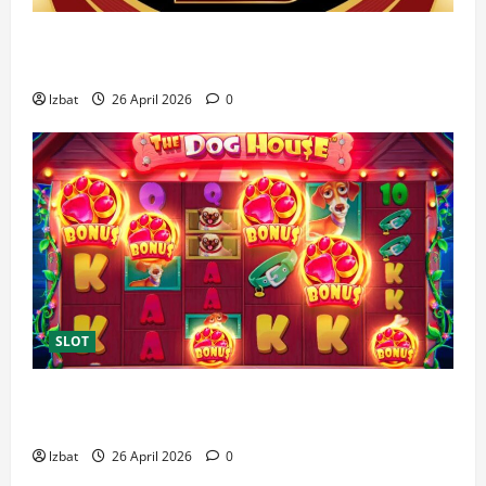
Situs Slot Terpercaya dengan Sistem Aman dan
Akses Mudah
lzbat
26 April 2026
0
SLOT
Situs Togel Terpercaya dengan Sistem Aman dan
Akses Mudah
lzbat
26 April 2026
0